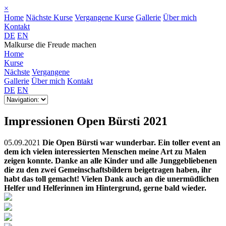
×
Home
Nächste Kurse
Vergangene Kurse
Gallerie
Über mich
Kontakt
DE
EN
Malkurse die Freude machen
Home
Kurse
Nächste
Vergangene
Gallerie
Über mich
Kontakt
DE
EN
Impressionen Open Bürsti 2021
05.09.2021
Die Open Bürsti war wunderbar. Ein toller event an
dem ich vielen interessierten Menschen meine Art zu Malen
zeigen konnte. Danke an alle Kinder und alle Junggebliebenen
die zu den zwei Gemeinschaftsbildern beigetragen haben, ihr
habt das toll gemacht! Vielen Dank auch an die unermüdlichen
Helfer und Helferinnen im Hintergrund, gerne bald wieder.